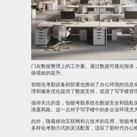
门在数据整理上的工作量。通过数据可视化报表
体绩效的提升。
智能化考勤设备的部署也推动了办公环境的信息
理和服务优化提供了数据支持，促进了写字楼管
值得关注的是，智能考勤系统在数据安全和隐私
泄露风险。这一点对于写字楼中的多企业环境尤
此外，随着移动互联网和云技术的应用，智能考
多样化考勤方式的灵活配置，适应了新时代办公