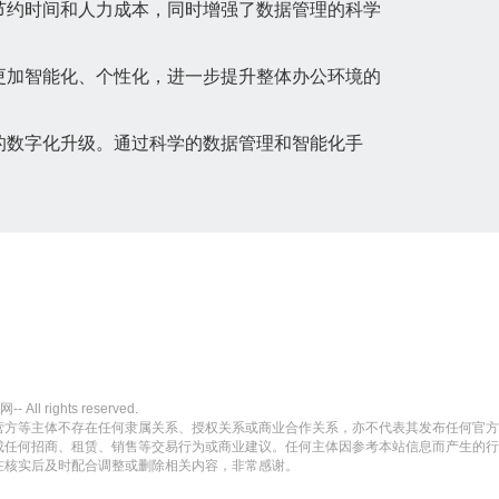
节约时间和人力成本，同时增强了数据管理的科学
更加智能化、个性化，进一步提升整体办公环境的
的数字化升级。通过科学的数据管理和智能化手
 rights reserved.
营方等主体不存在任何隶属关系、授权关系或商业合作关系，亦不代表其发布任何官方
成任何招商、租赁、销售等交易行为或商业建议。任何主体因参考本站信息而产生的行
在核实后及时配合调整或删除相关内容，非常感谢。