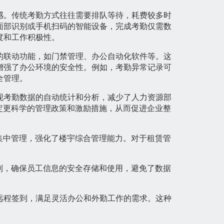
感。传统考勤方式往往需要排队等待，耗费较多时
面部识别或手机扫码的智能设备，完成考勤仅需数
度和工作积极性。
的联动功能，如门禁管理、办公自动化软件等。这
增强了办公环境的安全性。例如，考勤异常记录可
全管理。
现考勤数据的自动统计和分析，减少了人力资源部
定更科学的管理政策和激励措施，从而促进企业整
集中管理，强化了楼宇综合管理能力。对于租赁管
制，确保员工信息的安全存储和使用，避免了数据
远程签到，满足灵活办公和外勤工作的需求。这种