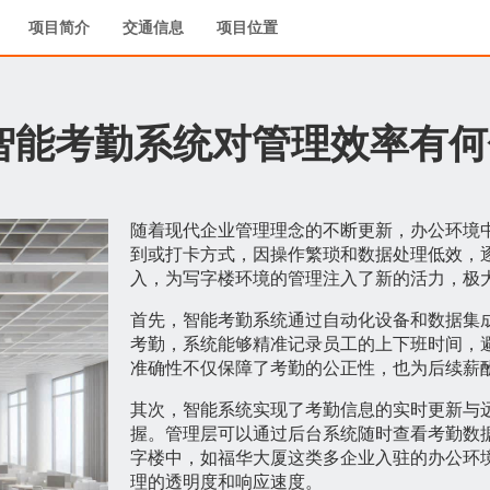
项目简介
交通信息
项目位置
智能考勤系统对管理效率有何
随着现代企业管理理念的不断更新，办公环境
到或打卡方式，因操作繁琐和数据处理低效，
入，为写字楼环境的管理注入了新的活力，极
首先，智能考勤系统通过自动化设备和数据集
考勤，系统能够精准记录员工的上下班时间，
准确性不仅保障了考勤的公正性，也为后续薪
其次，智能系统实现了考勤信息的实时更新与
握。管理层可以通过后台系统随时查看考勤数
字楼中，如福华大厦这类多企业入驻的办公环
理的透明度和响应速度。