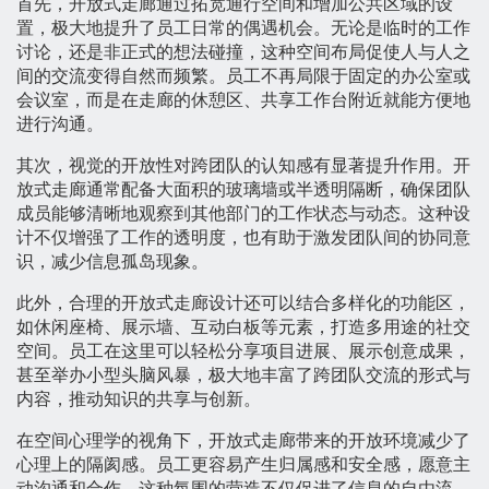
首先，开放式走廊通过拓宽通行空间和增加公共区域的设
置，极大地提升了员工日常的偶遇机会。无论是临时的工作
讨论，还是非正式的想法碰撞，这种空间布局促使人与人之
间的交流变得自然而频繁。员工不再局限于固定的办公室或
会议室，而是在走廊的休憩区、共享工作台附近就能方便地
进行沟通。
其次，视觉的开放性对跨团队的认知感有显著提升作用。开
放式走廊通常配备大面积的玻璃墙或半透明隔断，确保团队
成员能够清晰地观察到其他部门的工作状态与动态。这种设
计不仅增强了工作的透明度，也有助于激发团队间的协同意
识，减少信息孤岛现象。
此外，合理的开放式走廊设计还可以结合多样化的功能区，
如休闲座椅、展示墙、互动白板等元素，打造多用途的社交
空间。员工在这里可以轻松分享项目进展、展示创意成果，
甚至举办小型头脑风暴，极大地丰富了跨团队交流的形式与
内容，推动知识的共享与创新。
在空间心理学的视角下，开放式走廊带来的开放环境减少了
心理上的隔阂感。员工更容易产生归属感和安全感，愿意主
动沟通和合作。这种氛围的营造不仅促进了信息的自由流