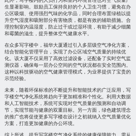
此外，写字楼内的人员行为和室内环境管理也对空气质量产
生显著影响。鼓励员工保持良好的个人卫生习惯，避免在办
公区吸烟、使用强烈气味的化学品，同时合理布置绿植以提
升空气湿度和吸附部分有害物质，都是有效的辅助措施。合
理控制室内温湿度，防止过干或过湿环境，有助于减少细菌
和霉菌的滋生，提升整体空气健康水平。
在众多写字楼中，福华大厦通过引入多层级空气净化方案，
结合智能化管理平台，实现了办公区域空气质量的持续优
化。该大厦不仅采用了高效过滤设备，还配备了实时空气监
测仪器，确保每一层办公空间的空气状况都在安全范围内。
这种以科技驱动的空气健康管理模式，为业界提供了宝贵的
示范经验。
未来，随着环保标准的不断提升和智能技术的广泛应用，写
字楼空气净化系统将趋向于更加精准和个性化。利用大数据
和人工智能技术，系统可实现对空气质量的预测和自动调
节，实现节能与健康的双重目标。另一方面，绿色建筑理念
的推广也将促使更多写字楼在设计之初就纳入空气质量优化
方案，打造更加健康的办公环境。
综上所述，提升写字楼空气净化系统的健康保障能力，需从