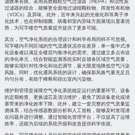
滤效果有限。采用高效颗粒空气过滤器（HEPA）和活性炭
过滤器的组合，能够更全面地过滤细颗粒物、挥发性有机物
（VOCs）及异味。此外，近年来兴起的光催化和等离子净
化技术，也在抑制细菌、病毒和室内异味方面展现出显著优
势，为写字楼空气质量提升提供了更多可能。
其次，空气净化系统的合理设计和科学布局同样不可忽视。
写字楼内不同区域的空气流通状况存在差异，单一集中式净
化设备难以满足全楼层均衡净化的需求。通过建立多点布设
的净化单元，结合智能监测系统实时反馈各区域空气质量，
能够实现针对性净化和动态调节，最大限度地降低空气污染
风险。同时，优化通风系统的设计，确保新风换气量充足且
均匀分布，有助于稀释和排出室内污染物。
维护和管理是保障空气净化系统稳定运行的重要环节。设备
的定期检查、更换滤芯及清洁维护，避免了因设备老化或堵
塞带来的净化效率下降。此外，建立一套完整的空气质量监
测体系，结合传感器数据分析和人工巡检，能够及时发现潜
在问题并进行调整。通过智能化管理平台，不仅提高了运维
效率，还能为后续的系统升级和改造提供科学依据。