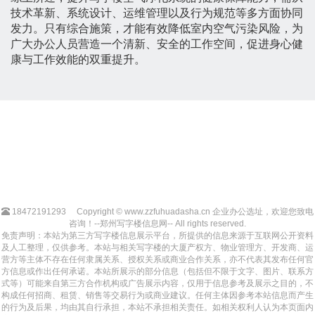
技术革新、系统设计、运维管理以及行为规范等多方面协同
发力。只有综合施策，才能有效降低室内空气污染风险，为
广大办公人员营造一个清新、安全的工作空间，促进身心健
康与工作效能的双重提升。
18472191293
Copyright © www.zzfuhuadasha.cn 企业办公选址，欢迎您致电
咨询！--郑州写字楼信息网-- All rights reserved.
免责声明：本站为第三方写字楼信息展示平台，所提供的信息来源于互联网公开资料
及人工整理，仅供参考。本站与相关写字楼的大厦产权方、物业管理方、开发商、运
营方等主体不存在任何隶属关系、授权关系或商业合作关系，亦不代表其发布任何官
方信息或作出任何承诺。本站所展示的部分信息（包括但不限于文字、图片、联系方
式等）可能来自第三方合作机构或广告展示内容，仅用于信息参考及展示之目的，不
构成任何招商、租赁、销售等交易行为或商业建议。任何主体因参考本站信息而产生
的行为及后果，均由其自行承担，本站不承担相关责任。如相关权利人认为本页面内