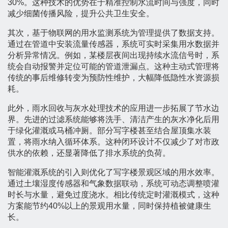
30%。这种技术的优势在于精准控制水流时间与强度，同时
减少细菌传播风险，提升公共卫生安全。
其次，基于物联网的用水监测系统为管理提供了数据支持。
通过在管道中安装流量传感器，系统可实时采集用水数据并
分析异常情况。例如，某楼层夜间出现持续水流信号时，系
统会自动报警并定位可能的管道泄漏点。这种主动式管理将
传统的事后维修转变为预防性维护，大幅降低隐性水资源损
耗。
此外，雨水回收与灰水处理技术的应用进一步拓展了节水边
界。先进的过滤系统能够将洗手、清洁产生的灰水净化后用
于绿化灌溉或马桶冲厕。部分写字楼甚至结合屋顶集水装
置，将雨水纳入循环体系。这种闭环设计不仅减少了对市政
供水的依赖，还显著降低了排水系统的负荷。
智能灌溉系统的引入则优化了写字楼景观区域的用水效率。
通过土壤湿度传感器和气象数据联动，系统可动态调整喷灌
时长与水量，避免过度浇水。相比传统定时灌溉模式，这种
方案能节约40%以上的景观用水量，同时保持植被健康生
长。