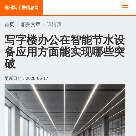
郑州写字楼信息网
切
换
导
首页
相关文章
详情页
航
写字楼办公在智能节水设
备应用方面能实现哪些突
破
更新日期：
2025-06-17