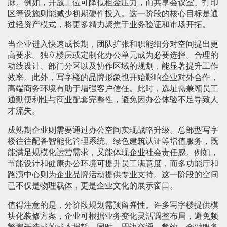
脉。例如，开放工位可降低租金压力，而共享会议室、打印
区等设施则能减少初期硬件投入。这一阶段的核心目标是通
过轻资产模式，将更多精力聚焦于业务验证和市场开拓。
当企业进入快速成长期，团队扩张和职能细分对空间提出更
高要求。独立楼层或定制化办公单元成为必要选择。合理的
动线设计、部门分区以及协作区域的规划，能显著提升工作
效率。此外，写字楼的品牌形象也开始影响企业对外合作，
高端商务环境有助于增强客户信任。此时，选址需兼顾员工
通勤便利性与商业配套完整性，避免因办公体验不足导致人
才流失。
成熟期企业则需要通过办公空间实现战略升级。总部型写字
楼往往配备智能化管理系统、绿色建筑认证等增值服务，既
能满足规模化运营需求，又能体现企业社会责任感。例如，
节能设计和健康办公环境可提升员工满意度，而多功能厅和
路演中心则为企业品牌活动提供专业支持。这一阶段的空间
已不仅是物理载体，更是企业文化的展示窗口。
值得注意的是，分阶段规划需预留弹性。许多写字楼提供模
块化装修方案，企业可根据业务变化灵活调整布局，避免频